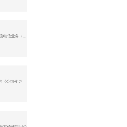
电信业务（...
的《公司变更
用自有的或租用公