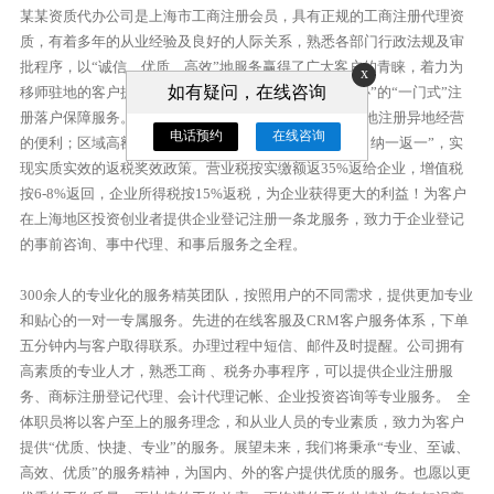
某某资质代办公司是上海市工商注册会员，具有正规的工商注册代理资
质，有着多年的从业经验及良好的人际关系，熟悉各部门行政法规及审
批程序，以“诚信、优质、高效”地服务赢得了广大客户的青睐，着力为
x
如有疑问，在线咨询
移师驻地的客户提供“更优质、更优惠、更高效、更安心”的“一门式”注
册落户保障服务。园区免费提供注册地址，客户可享实地注册异地经营
电话预约
在线咨询
的便利；区域高额的返退税政：“当月纳税，季度返税，纳一返一”，实
现实质实效的返税奖效政策。营业税按实缴额返35%返给企业，增值税
按6-8%返回，企业所得税按15%返税，为企业获得更大的利益！为客户
在上海地区投资创业者提供企业登记注册一条龙服务，致力于企业登记
的事前咨询、事中代理、和事后服务之全程。
300余人的专业化的服务精英团队，按照用户的不同需求，提供更加专业
和贴心的一对一专属服务。先进的在线客服及CRM客户服务体系，下单
五分钟内与客户取得联系。办理过程中短信、邮件及时提醒。公司拥有
高素质的专业人才，熟悉工商 、税务办事程序，可以提供企业注册服
务、商标注册登记代理、会计代理记帐、企业投资咨询等专业服务。 全
体职员将以客户至上的服务理念，和从业人员的专业素质，致力为客户
提供“优质、快捷、专业”的服务。展望未来，我们将秉承“专业、至诚、
高效、优质”的服务精神，为国内、外的客户提供优质的服务。也愿以更