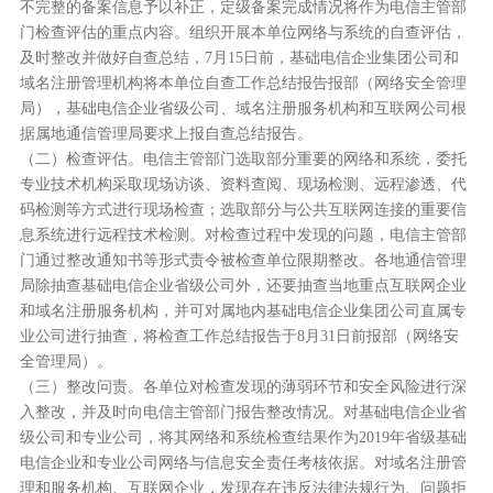
不完整的备案信息予以补正，定级备案完成情况将作为电信主管部
门检查评估的重点内容。组织开展本单位网络与系统的自查评估，
及时整改并做好自查总结，7月15日前，基础电信企业集团公司和
域名注册管理机构将本单位自查工作总结报告报部（网络安全管理
局），基础电信企业省级公司、域名注册服务机构和互联网公司根
据属地通信管理局要求上报自查总结报告。
（二）检查评估。电信主管部门选取部分重要的网络和系统，委托
专业技术机构采取现场访谈、资料查阅、现场检测、远程渗透、代
码检测等方式进行现场检查；选取部分与公共互联网连接的重要信
息系统进行远程技术检测。对检查过程中发现的问题，电信主管部
门通过整改通知书等形式责令被检查单位限期整改。各地通信管理
局除抽查基础电信企业省级公司外，还要抽查当地重点互联网企业
和域名注册服务机构，并可对属地内基础电信企业集团公司直属专
业公司进行抽查，将检查工作总结报告于8月31日前报部（网络安
全管理局）。
（三）整改问责。各单位对检查发现的薄弱环节和安全风险进行深
入整改，并及时向电信主管部门报告整改情况。对基础电信企业省
级公司和专业公司，将其网络和系统检查结果作为2019年省级基础
电信企业和专业公司网络与信息安全责任考核依据。对域名注册管
理和服务机构、互联网企业，发现存在违反法律法规行为、问题拒