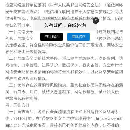
检查网络运行单位落实《中华人民共和国网络安全法》《通信网络
安全防护管理办法》《电信和互联网用户个人信息保护规定》等法
律法规情况，电信和互联网安全防护体系系列标准符合情况，仍然
x
如有疑问，在线咨询
存在的弱口令、漏洞和其他风险隐患等。主要包括：
（一）网络安全管理落实情况。重点检查内部安全管理制度制定与
电话预约
在线咨询
落实、网络安全责任部门和人员履职尽责情况，本单位网络与系统
的定级备案、符合性评测和安全风险评估工作开展情况，网络安全
教育和培训开展情况等。
（二）网络安全防护技术手段。重点检查网络隔离、身份鉴别、访
问控制、口令管理、边界防护、数据保护、容灾备份、安全审计等
网络安全防护技术措施的标准符合性和有效性，以及网络安全监测
手段的建设和运行情况。
（三）仍然存在的漏洞等风险隐患。重点检查软硬件系统存在的漏
洞、弱口令、后门、被植入恶意程序、网站被篡改、被非法入侵、
被非法远程控制等。
四、工作安排
（一）自查自纠。各单位全面梳理所有正式上线运行的网络与系
统，7月10日前，在“通信网络安全防护管理系统”（https://www.mii-
aqfh.cn）完成定级备案，并核实已有备案信息的内容，对不准确、