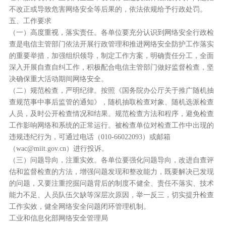
不改正或导致危害网络安全等后果的，依法依规给予行政处罚。
五、工作要求
（一）高度重视，落实责任。各单位要充分认识到网络安全行政检
查是电信主管部门依法开展行政管理和推进网络安全防护工作落实
的重要举措，加强组织领导，制定工作方案，明确责任分工，全面
深入开展自查自纠工作，积极配合电信主管部门做好监督检查，坚
决确保重大活动期间网络安全。
（二）规范检查，严明纪律。按照《国务院办公厅关于推广随机抽
查规范事中事后监管的通知》，随机抽取检查对象、随机选派检查
人员，及时公开检查情况和结果。规范检查方法和程序，避免检查
工作影响网络和系统的正常运行。被检查单位对检查工作中出现的
违规违纪行为，可通过电话（010-66022093）或邮箱
（wac@miit.gov.cn）进行投诉。
（三）问题导向，注重实效。各单位要强化问题导向，改进自查评
估和监督检查的方法，增强问题发现和整改能力，既要解决已发现
的问题，又要注重挖掘问题背后的制度不健全、责任不落实、技术
能力不足、人员队伍欠缺等深层次原因，举一反三，切实提升检查
工作实效，健全网络安全问题闭环管理机制。
工业和信息化部网络安全管理局